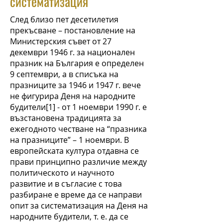
систематизация
След близо пет десетилетия
прекъсване – постановление на
Министерския съвет от 27
декември 1946 г. за национален
празник на България е определен
9 септември, а в списъка на
празниците за 1946 и 1947 г. вече
не фигурира Деня на народните
будители[1] - от 1 ноември 1990 г. е
възстановена традицията за
ежегодното честване на “празника
на празниците” – 1 ноември. В
европейската култура отдавна се
прави принципно различие между
политическото и научното
развитие и в съгласие с това
разбиране е време да се направи
опит за систематизация на Деня на
народните будители, т. е. да се