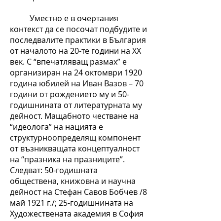
Уместно е в очертания
контекст да се посочат подбудите и
последвалите практики в България
от началото на 20-те години на ХХ
век. С “впечатляващ размах” е
организиран на 24 октомври 1920
година юбилей на Иван Вазов – 70
години от рождението му и 50-
годишнината от литературната му
дейност. Мащабното честване на
“идеолога” на нацията е
структурноопределящ компонент
от възникващата концептуалност
на “празника на празниците”.
Следват: 50-годишната
обществена, книжовна и научна
дейност на Стефан Савов Бобчев /8
май 1921 г./; 25-годишнината на
Художествената академия в София