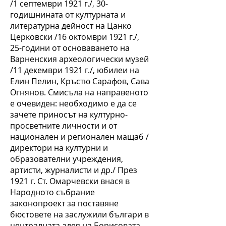
/1 септември 1921 г./, 30-
годишнината от културната и
литературна дейност на Цанко
Церковски /16 октомври 1921 г./,
25-години от основаването на
Варненския археологически музей
/11 декември 1921 г./, юбилеи на
Елин Пелин, Кръстю Сарафов, Сава
Огнянов. Смисъла на направеното
е очевиден: необходимо е да се
зачете приносът на културно-
просветните личности и от
национален и регионален мащаб /
директори на културни и
образователни учреждения,
артисти, журналисти и др./ През
1921 г. Ст. Омарчевски внася в
Народното събрание
законопроект за поставяне
бюстовете на заслужили българи в
централната алея на Борисовата