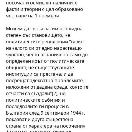
посочат и осмислят наличните
факти и теории с цел образовано
честване на 1 ноември.
Можем да се съгласим в солидна
степен със становището, че
политическите революции “водят
началото си от едно нарастващо
чувство, често ограничено само до
определен кръг от политическата
общност, че съществуващите
институции са престанали да
посрещат адекватно проблемите,
наложени от дадена среда, която те
отчасти са създали”[2], но
политическите събития и
последвалите ги процеси в
България след 9 септември 1944 г.
показват и друга съществена
страна от характера на посочения