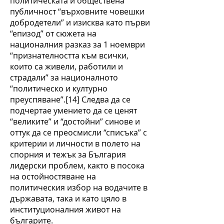
политическата и обществена
публичност “върховните човешки
добродетели” и изисква като първи
“епизод” от сюжета на
националния разказ за 1 ноември
“признателността към всички,
които са живели, работили и
страдали” за националното
“политическо и културно
преуспяване”.[14] Следва да се
подчертае умението да се ценят
“великите” и “достойни” синове и
оттук да се преосмисли “списъка” с
критерии и личности в полето на
спорния и тежък за България
лидерски проблем, както в посока
на остойностяване на
политическия избор на водачите в
държавата, така и като цяло в
институционалния живот на
българите.