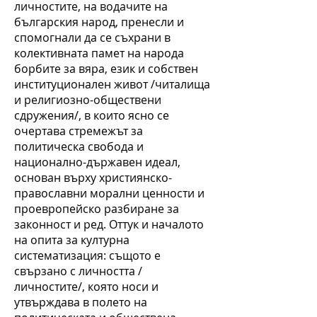
личностите, на водачите на
българския народ, пренесли и
спомогнали да се съхрани в
колективната памет на народа
борбите за вяра, език и собствен
институционален живот /читалища
и религиозно-обществени
сдружения/, в които ясно се
очертава стремежът за
политическа свобода и
национално-държавен идеал,
основан върху християнско-
православни морални ценности и
проевропейско разбиране за
законност и ред. Оттук и началото
на опита за културна
систематизация: същото е
свързано с личността /
личностите/, която носи и
утвърждава в полето на