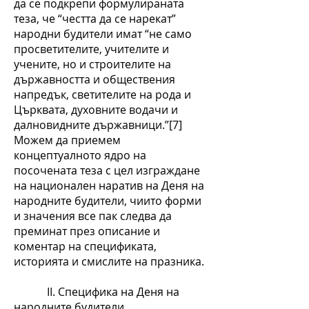
да се подкрепи формулираната
теза, че “честта да се нарекат”
народни будители имат “не само
просветителите, учителите и
учените, но и строителите на
държавността и обществения
напредък, светителите на рода и
Църквата, духовните водачи и
далновидните държавници.”[7]
Можем да приемем
концептуалното ядро на
посочената теза с цел изграждане
на национален наратив на Деня на
народните будители, чиито форми
и значения все пак следва да
преминат през описание и
коментар на спецификата,
историята и смислите на празника.
ІІ. Специфика на Деня на
народните будители