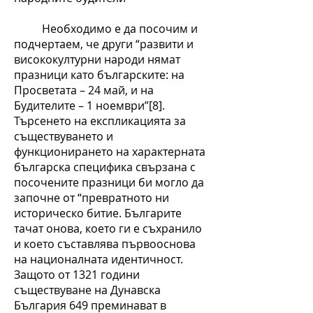
Необходимо е да посочим и
подчертаем, че други “развити и
висококултурни народи нямат
празници като българските: на
Просветата – 24 май, и на
Будителите – 1 ноември”[8].
Търсенето на експликацията за
съществуването и
функционирането на характерната
българска специфика свързана с
посочените празници би могло да
започне от “превратното ни
историческо битие. Българите
тачат онова, което ги е съхранило
и което съставлява първооснова
на националната идентичност.
Защото от 1321 години
съществуване на Дунавска
България 649 преминават в