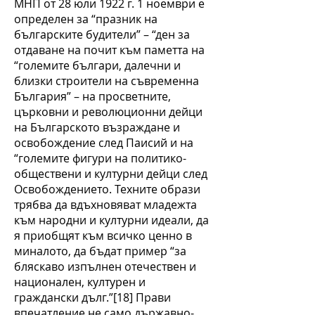
МНП от 28 юли 1922 г. 1 ноември е
определен за “празник на
българските будители” – “ден за
отдаване на почит към паметта на
“големите българи, далечни и
близки строители на съвременна
България” – на просветните,
църковни и революционни дейци
на Българското възраждане и
освобождение след Паисий и на
“големите фигури на политико-
обществени и културни дейци след
Освобождението. Техните образи
трябва да вдъхновяват младежта
към народни и културни идеали, да
я приобщят към всичко ценно в
миналото, да бъдат пример “за
бляскаво изпълнен отечествен и
национален, културен и
граждански дълг.”[18] Прави
впечатление не само държавно-