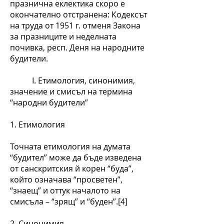
празнична еклектика скоро е
окончателно отстранена: Кодексът
на труда от 1951 г. отменя Закона
за празниците и неделната
почивка, респ. Деня на народните
будители.
І. Етимология, синонимия,
значение и смисъл на термина
“народни будители”
1. Етимология
Точната етимология на думата
“будител” може да бъде изведена
от санскритския й корен “буда”,
който означава “просветен”,
“знаещ” и оттук началото на
смисъла – “зрящ” и “буден”.[4]
2. Синонимия