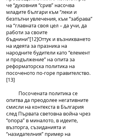
че “духовния “срив” насочва
младите българи към “леки и
безпътни увлечения, към “забрава”
на “главната своя цел – да учи, да
работи за своите
бъднини”[12]Оттук и възникването
на идеята за празника на
народните будители като “елемент
и продължение” на опита за
реформаторска политика на
посоченото по-горе правителство.
[13]
Посочената политика се
опитва да преодолее негативните
смисли на контекста в България
след Първата световна война чрез
“опора” в миналото, в идеите,
възторга, съзиданията и
“назидателния” пример на