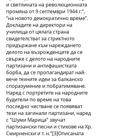
и светлината на революционната
промяна от 9 септември 1944 г.”,
“на новото демократично време”.
Докладите на директори на
училища от цялата страна
свидетелстват за стриктното
придържане към нареждането
делото на възрожденците да се
свърже с делото на народните
партизани и антифашистката
борба, да се пропагандират най-
вече техните идеи за балканско
споразумение и побратимяване.
Наред с портретите на народните
будители по време на това
последно честване се появяват
тези на загинали партизани, наред
с “Шуми Марица” звучат
партизански песни и стихове на Хр.
Смирненски и т. н.”[3]Описаната