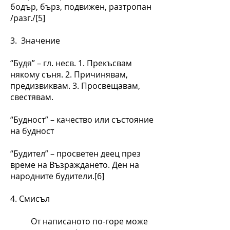
бодър, бърз, подвижен, разтропан
/разг./[5]
3. Значение
“Будя” – гл. несв. 1. Прекъсвам
някому съня. 2. Причинявам,
предизвиквам. 3. Просвещавам,
свестявам.
“Будност” – качество или състояние
на будност
“Будител” – просветен деец през
време на Възраждането. Ден на
народните будители.[6]
4. Смисъл
От написаното по-горе може