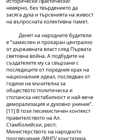
исторически /фактически/
невярно, без твърдението да
засяга духа и търсенията на живост
на въпросната колективна памет.
Денят на народните будители
е “замислен и прокаран централно
от държавната власт след Първата
световна война. А подбудите на
създателите му са свързани с
последиците от поредния крах на
националния идеал, последван от
години на мъчителна за
обществото политическа и
стопанска нестабилност и най-вече
деморализация и духовно униние”.
[11] В този песимистичен контекст
правителството на Ал.
Стамболийски, респ.
Министерството на народното
просвещение /МНП/ констатира,