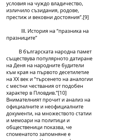
условия на чуждо владичество,
изличило съзидания, родове,
престиж и вековни достояния”.[9]
ІІІ. История на “празника на
празниците”
В българската народна памет
съществува популярното датиране
на Деня на народните будители
към края на първото десетилетие
на ХХ век и “търсенето на аналогии
с местни чествания от подобен
характер в Пловдив.”[10]
Внимателният прочит и анализ на
официалните и неофициалните
документи, на множеството статии
и мемоари на политици и
общественици показва, че
споменатото запомняне е