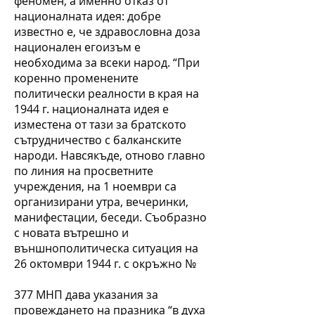
феномен, а именно отказ от
националната идея: добре
известно е, че здравословна доза
национален егоизъм е
необходима за всеки народ. “При
коренно променените
политически реалности в края на
1944 г. националната идея е
изместена от тази за братското
сътрудничество с балканските
народи. Навсякъде, отново главно
по линия на просветните
учреждения, на 1 ноември са
организирани утра, вечеринки,
манифестации, беседи. Съобразно
с новата вътрешно и
външнополитическа ситуация на
26 октомври 1944 г. с окръжно №
377 МНП дава указания за
провеждането на празника “в духа