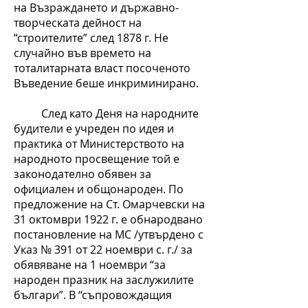
на Възраждането и държавно-
творческата дейност на
“строителите” след 1878 г. Не
случайно във времето на
тоталитарната власт посоченото
Въведение беше инкриминирано.
След като Деня на народните
будители е учреден по идея и
практика от Министерството на
народното просвещение той е
законодателно обявен за
официален и общонароден. По
предложение на Ст. Омарчевски на
31 октомври 1922 г. е обнародвано
постановление на МС /утвърдено с
Указ № 391 от 22 ноември с. г./ за
обявяване на 1 ноември “за
народен празник на заслужилите
българи”. В “съпровождащия