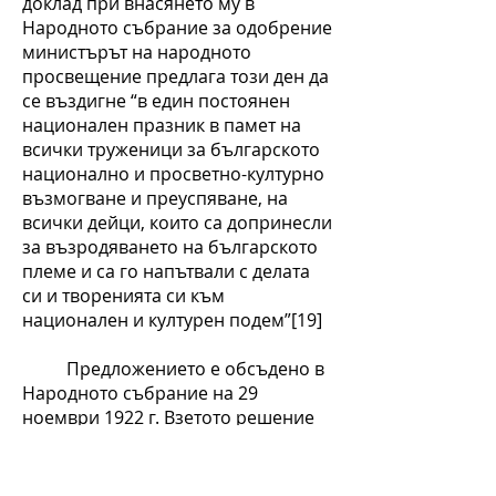
доклад при внасянето му в
Народното събрание за одобрение
министърът на народното
просвещение предлага този ден да
се въздигне “в един постоянен
национален празник в памет на
всички труженици за българското
национално и просветно-културно
възмогване и преуспяване, на
всички дейци, които са допринесли
за възродяването на българското
племе и са го напътвали с делата
си и творенията си към
национален и културен подем”[19]
Предложението е обсъдено в
Народното събрание на 29
ноември 1922 г. Взетото решение
на 13 декември с. г. ХІХ ОНС
определя гласуването и
приемането на трето четене Закон