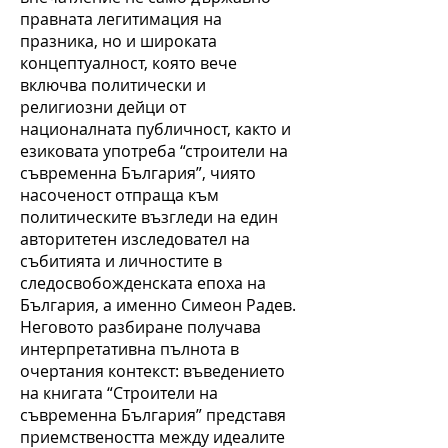
правната легитимация на
празника, но и широката
концептуалност, която вече
включва политически и
религиозни дейци от
националната публичност, както и
езиковата употреба “строители на
съвременна България”, чиято
насоченост отпраща към
политическите възгледи на един
авторитетен изследовател на
събитията и личностите в
следосвобожденската епоха на
България, а именно Симеон Радев.
Неговото разбиране получава
интерпретативна пълнота в
очертания контекст: въведението
на книгата “Строители на
съвременна България” представя
приемствеността между идеалите