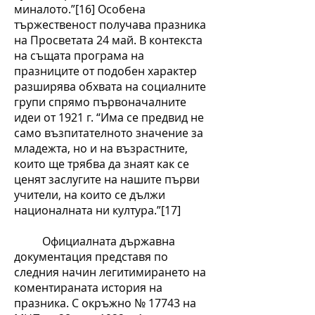
миналото.”[16] Особена
тържественост получава празника
на Просветата 24 май. В контекста
на същата програма на
празниците от подобен характер
разширява обхвата на социалните
групи спрямо първоначалните
идеи от 1921 г. “Има се предвид не
само възпитателното значение за
младежта, но и на възрастните,
които ще трябва да знаят как се
ценят заслугите на нашите първи
учители, на които се дължи
националната ни култура.”[17]
Официалната държавна
документация представя по
следния начин легитимирането на
коментираната история на
празника. С окръжно № 17743 на