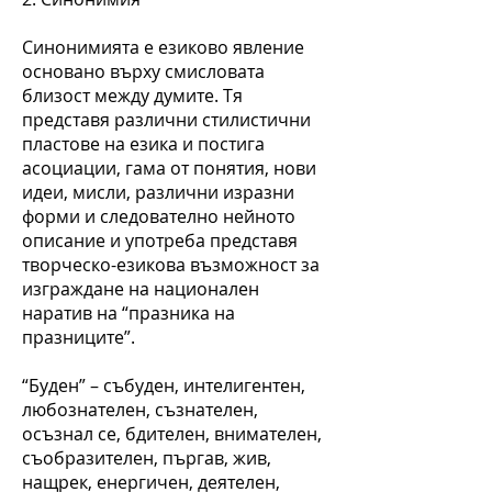
Синонимията е езиково явление
основано върху смисловата
близост между думите. Тя
представя различни стилистични
пластове на езика и постига
асоциации, гама от понятия, нови
идеи, мисли, различни изразни
форми и следователно нейното
описание и употреба представя
творческо-езикова възможност за
изграждане на национален
наратив на “празника на
празниците”.
“Буден” – събуден, интелигентен,
любознателен, съзнателен,
осъзнал се, бдителен, внимателен,
съобразителен, пъргав, жив,
нащрек, енергичен, деятелен,