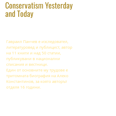
Conservatism Yesterday
and Today
About Gavrail Panchev
Гавраил Панчев е изследовател,
литературовед и публицист, автор
на 11 книги и над 50 статии,
публикувани в национални
списания и вестници.
Един от основните му трудове е
тритомната биография на Алеко
Константинов, за която авторът
отделя 16 години.
SOCIAL