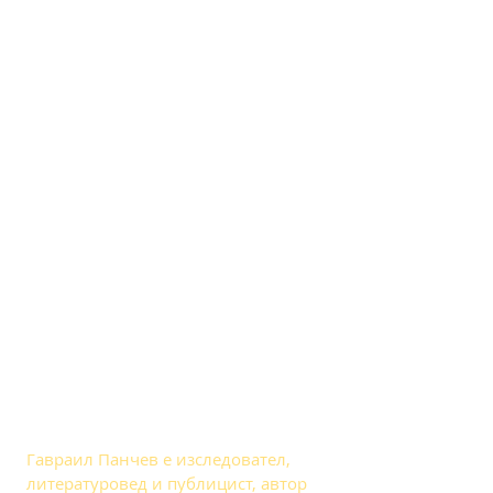
About Gavrail Panchev
Гавраил Панчев е изследовател,
литературовед и публицист, автор