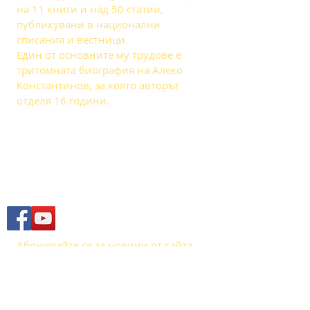
на 11 книги и над 50 статии,
публикувани в национални
списания и вестници.
Един от основните му трудове е
тритомната биография на Алеко
Константинов, за която авторът
отделя 16 години.
SOCIAL
SUBSCRIBE
Абонирайте се за новини от сайта